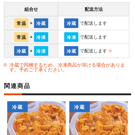
組合せ
配送方法
常温
+
冷蔵
冷蔵
で配送します
常温
+
冷凍
冷凍
で配送します
冷蔵
+
冷凍
冷蔵
で配送します
※
冷蔵で同梱するため、冷凍商品が溶ける場合がありま
す。予めご了承ください。
関連商品