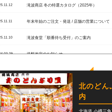
25.11.12
滝波商店 冬の特選カタログ（2025年）
5.11.11
年末年始のご注文・発送 / 店舗の営業について（
25.11.10
滝波食堂「順番待ち受付」のご案内
24.03.29
送料改定のお知らせ
23.02.01
天候・物量・配達状況等による配達指定日・指
北のどん
23.01.24
当社を騙る、なりすまし営業行為にご注意くだ
内
22.08.08
会員情報 再度ご登録のお願い
北海道 小樽三