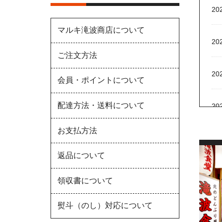
20
マルキ滝波商店について
202
ご注文方法
20
会員・ポイントについて
配達方法・送料について
20
お支払方法
20
返品について
20
領収書について
20
熨斗（のし）対応について