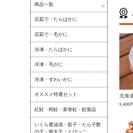
商品一覧
店茹で・たらばかに
店茹で・毛がに
冷凍・たらばかに
冷凍・毛がに
冷凍・ずわいかに
オススメ特選セット
北海
5,400
紅鮭・時鮭・新巻鮭・鮭製品
いくら醤油漬・筋子・たら子数
の子・明太子・とびっこ