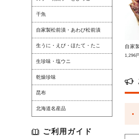
干魚
自家製松前漬・あわび松前漬
生うに・えび・ほたて・たこ
自家
1,296
生珍味・塩ウニ
乾燥珍味
昆布
北海道名産品
ご利用ガイド