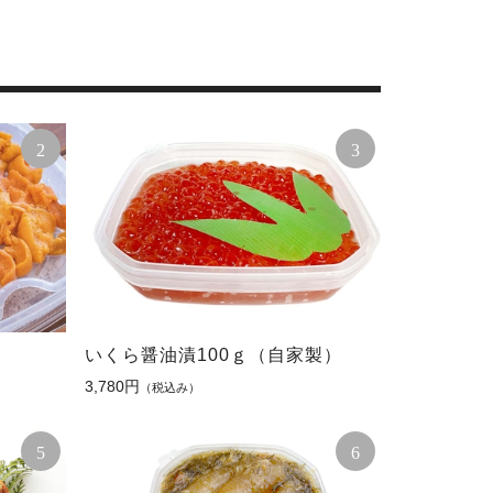
2
3
いくら醤油漬100ｇ（自家製）
3,780円
（税込み）
5
6